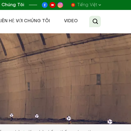
 Chúng Tôi
Tiếng Việt
LIÊN HỆ VỚI CHÚNG TÔI
VIDEO
English
Français
Русский
Español
عربي
Tiếng Việt
中文