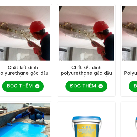
Chất kết dính
Chất kết dính
olyurethane gốc dầu
polyurethane gốc dầu
Polyu
KEZU chất lượng cao
KEZU chất lượng tốt
và an toàn
ĐỌC THÊM
ĐỌC THÊM
Đ