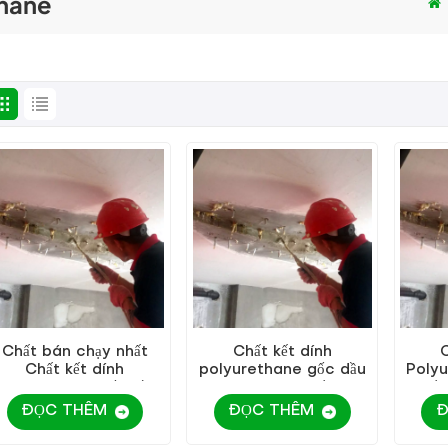
thane
Chất bán chạy nhất
Chất kết dính
C
Chất kết dính
polyurethane gốc dầu
Polyu
olyurethane gốc dầu
KEZU giá thấp
chất
KEZU
ĐỌC THÊM
ĐỌC THÊM
Đ