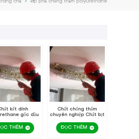
Trang chủ
lớp phủ chống thấm polyurethane
hất kết dính
Chất chống thấm
rethane gốc dầu
chuyên nghiệp Chất bịt
 lượng tốt và giá
kín Polyurethane gốc
thấp KEZU
dầu KEZU
ỌC THÊM
ĐỌC THÊM