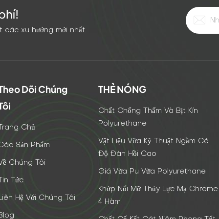
phí!
t các xu hướng mới nhất.
Theo Dõi Chúng
THẺ NÓNG
Tôi
Chất Chống Thấm Và Bịt Kín
Polyurethane
Trang Chủ
Vật Liệu Vữa Kỹ Thuật Ngầm Có
Các Sản Phẩm
Độ Đàn Hồi Cao
Về Chúng Tôi
Giá Vữa Pu Vữa Polyurethane
Tin Tức
Khớp Nối Mỡ Thủy Lực Mạ Chrome
Liên Hệ Với Chúng Tôi
4 Hàm
Blog