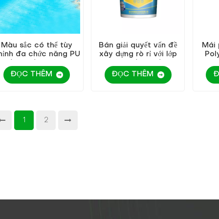
Màu sắc có thể tùy
Bán giải quyết vấn đề
Mái 
hỉnh đa chức năng PU
xây dựng rò rỉ với lớp
Pol
chống thấm nước PU
phủ chống thấm
lượ
polyurethane trắng
ĐỌC THÊM
ĐỌC THÊM
Đ
1
2