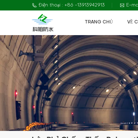
Điện thoại : +86 -13913942913
E-mai
TRANG CHỦ
VỀ 