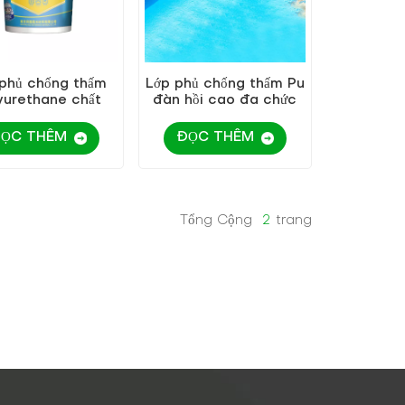
phủ chống thấm
Lớp phủ chống thấm Pu
yurethane chất
đàn hồi cao đa chức
ng cao bán chạy
năng KEZU
nhất
ỌC THÊM
ĐỌC THÊM
Tổng Cộng
2
Trang