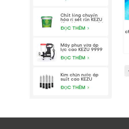
Chất lỏng chuyển
hóa rỉ sét rắn KEZU
(Sơn lót trong suốt)
ĐỌC THÊM
c
Máy phun vữa áp
lực cao KEZU 9999
ĐỌC THÊM
Kim chặn nước áp
suất cao KEZU
ĐỌC THÊM