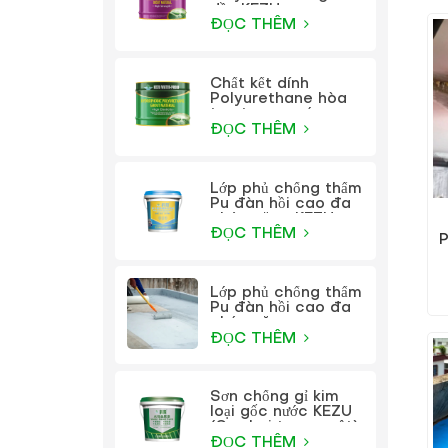
dầu KEZU
ĐỌC THÊM
Chất kết dính
Polyurethane hòa
tan trong nước
KEZU
ĐỌC THÊM
Lớp phủ chống thấm
Pu đàn hồi cao đa
chức năng KEZU
ĐỌC THÊM
P
Lớp phủ chống thấm
Pu đàn hồi cao đa
chức năng
ĐỌC THÊM
Sơn chống gỉ kim
loại gốc nước KEZU
(Sơn hai trong một)
ĐỌC THÊM