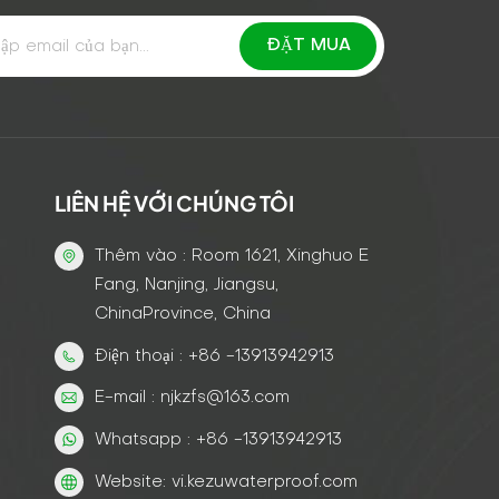
LIÊN HỆ VỚI CHÚNG TÔI
Thêm vào : Room 1621, Xinghuo E
Fang, Nanjing, Jiangsu,
ChinaProvince, China
Điện thoại : +86 -13913942913
E-mail : njkzfs@163.com
Whatsapp : +86 -13913942913
Website: vi.kezuwaterproof.com